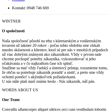
Kontakt: 0948 746 669
WINTNER
O spoločnosti
Naša spoločnosť pôsobí na trhu s kúrenarským a vodárenským
tovarom už takmer 20 rokov - počas tohto obdobia sme získali
mnoho skúsenosti a klientov, ktorí sú pre nás v mnohých prípadoch
už viac dobrými známymi ako zákazníkmi. Vždy v prvom rade
chceme pochopiť potreby zákazníka, vykonzultovať si jeho
očakávania a v čo najkratšom čase ich splniť.
Snažíme sa mať vždy ľudský a ústretový prístup, rozumieme tomu,
že občas sa potrebuje zákazník poradiť a uistiť, a preto sme vždy
ochotní pomôcť s akýmikoľvek požiadavkami.
U nás stále platí staré známe heslo - Nás zákazník, náš pán.
WORDS ABOUT US
Our Team
Convallis ullamcorper aliquet ultrices orci cum vestibulum lobortis