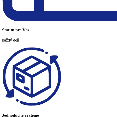
Sme tu pre Vás
každý deň
Jednoduché vrátenie